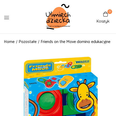
0
Koszyk
Home
Pozostałe
Friends on the Move domino edukacyjne